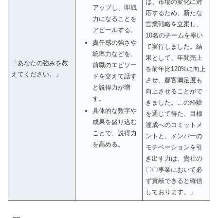
は、市場の変化に対
アップし、即戦
応するため、新たな
力になることを
営業戦略を立案し、
アピールする。
10名のチームを率い
責任感の強さや
て実行しました。結
統率力などを、
果として、年間売上
「あなたの強みを教
前職のエピソー
を前年比120%に向上
えてください。」
ドを交えて話す
させ、顧客満足度も
と説得力が増
向上させることがで
す。
きました。この経験
具体的な数字や
を通じて得た、目標
成果を盛り込む
達成へのコミットメ
ことで、説得力
ントと、メンバーの
を高める。
モチベーションを引
き出す力は、貴社の
〇〇事業において必
ず貢献できると確信
しております。」