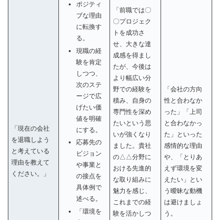
ポジティ
「前職では〇
ブな理由
〇プロジェク
に転換す
トを成功さ
る。
せ、大きな達
現職の経
成感を得まし
験を肯定
たが、今後は
しつつ、
より幅広い分
次のステ
野での経験を
「会社の方向
ージで広
積み、自身の
性と合わなか
げたい価
専門性を深め
った」「上司
値を明確
たいという思
と合わなかっ
「現在の会社
にする。
いが強くなり
た」といった
を退職しよう
応募先の
ました。貴社
感情的な理由
と考えている
ビジョン
の△△分野に
や、「とりあ
理由を教えて
や事業と
おける先進的
えず環境を変
ください。」
の接点を
な取り組みに
えたい」とい
具体例で
魅力を感じ、
う曖昧な動機
述べる。
これまでの経
は避けましょ
「環境を
験を活かしつ
う。