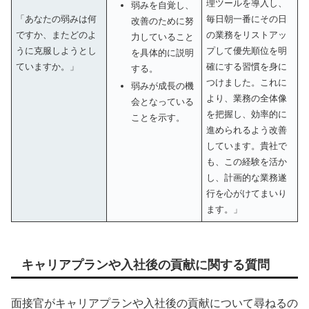
理ツールを導入し、
弱みを自覚し、
「あなたの弱みは何
毎日朝一番にその日
改善のために努
ですか、またどのよ
の業務をリストアッ
力していること
うに克服しようとし
プして優先順位を明
を具体的に説明
ていますか。」
確にする習慣を身に
する。
つけました。これに
弱みが成長の機
より、業務の全体像
会となっている
を把握し、効率的に
ことを示す。
進められるよう改善
しています。貴社で
も、この経験を活か
し、計画的な業務遂
行を心がけてまいり
ます。」
キャリアプランや入社後の貢献に関する質問
面接官がキャリアプランや入社後の貢献について尋ねるの