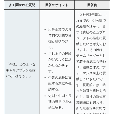
よく聞かれる質問
回答のポイント
回答例
「入社後3年間は、こ
れまでの〇〇分野で
の経験を活かし、ま
応募企業での具
ずは貴社の△△プロ
体的な役割や目
ジェクトの推進に貢
標と結びつけ
献したいと考えてお
る。
ります。その後は、
これまでの経験
チームリーダーとし
がどのように活
て若手育成にも携わ
「今後、どのような
かせるかを示
り、組織全体のパフ
キャリアプランを描
す。
ォーマンス向上に貢
いていますか。」
企業の成長に貢
献していきたいで
献する意欲を強
す。長期的には、培
調する。
った知識と経験を活
短期・中期・長
かし、貴社の新規事
期の視点で具体
業開発にも関わり、
的に語る。
新たな市場を開拓で