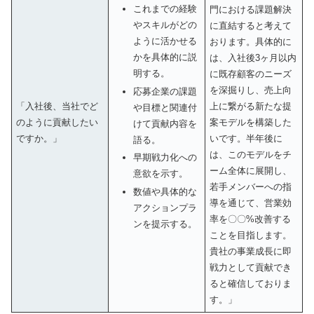
これまでの経験
門における課題解決
やスキルがどの
に直結すると考えて
ように活かせる
おります。具体的に
かを具体的に説
は、入社後3ヶ月以内
明する。
に既存顧客のニーズ
を深掘りし、売上向
応募企業の課題
「入社後、当社でど
上に繋がる新たな提
や目標と関連付
のように貢献したい
案モデルを構築した
けて貢献内容を
ですか。」
いです。半年後に
語る。
は、このモデルをチ
早期戦力化への
ーム全体に展開し、
意欲を示す。
若手メンバーへの指
数値や具体的な
導を通じて、営業効
アクションプラ
率を〇〇%改善する
ンを提示する。
ことを目指します。
貴社の事業成長に即
戦力として貢献でき
ると確信しておりま
す。」