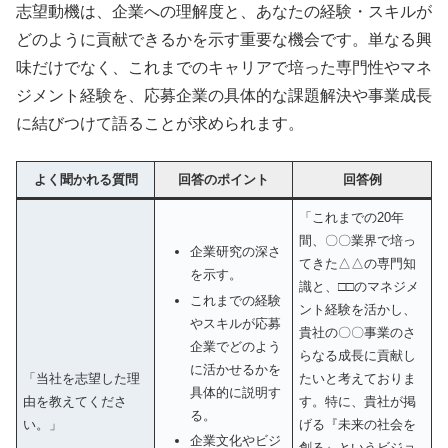
志望動機は、企業への理解度と、あなたの経験・スキルが
どのように貢献できるかを示す重要な機会です。単なる興
味だけでなく、これまでのキャリアで培った専門性やマネ
ジメント経験を、応募企業の具体的な課題解決や事業成長
に結びつけて語ることが求められます。
よく聞かれる質問
回答のポイント
回答例
「これまでの20年
間、〇〇業界で培っ
企業研究の深さ
てきた△△の専門知
を示す。
識と、□□のマネジメ
これまでの経験
ント経験を活かし、
やスキルが応募
貴社の〇〇事業のさ
企業でどのよう
らなる成長に貢献し
に活かせるかを
「当社を志望した理
たいと考えておりま
具体的に説明す
由を教えてくださ
す。特に、貴社が掲
る。
い。」
げる『未来の社会を
企業文化やビジ
創る』というビジョ