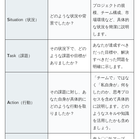
プロジェクトの規
模、チーム構成、市
どのような状況や背
S
ituation（状況）
場環境など、具体的
景でしたか？
な状況を簡潔に説明
します。
あなたが達成すべき
その状況下で、どの
だった目標や、解決
T
ask（課題）
ような課題や目標が
すべきだった問題を
ありましたか？
明確に示します。
「チームで」ではな
く「私自身が」何を
その課題に対し、あ
したのか、思考プロ
なた自身が具体的に
セスを含めて具体的
A
ction（行動）
どのような行動を取
に説明します。どの
りましたか？
ようなスキルや知識
を活用したかも含め
ましょう。
売上〇〇%アップ、