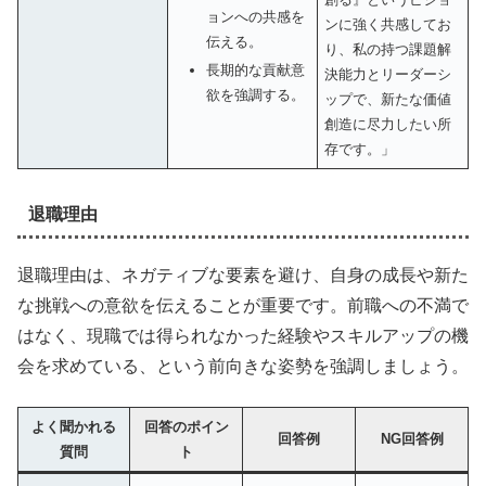
ョンへの共感を
ンに強く共感してお
伝える。
り、私の持つ課題解
長期的な貢献意
決能力とリーダーシ
欲を強調する。
ップで、新たな価値
創造に尽力したい所
存です。」
退職理由
退職理由は、ネガティブな要素を避け、自身の成長や新た
な挑戦への意欲を伝えることが重要です。前職への不満で
はなく、現職では得られなかった経験やスキルアップの機
会を求めている、という前向きな姿勢を強調しましょう。
よく聞かれる
回答のポイン
回答例
NG回答例
質問
ト